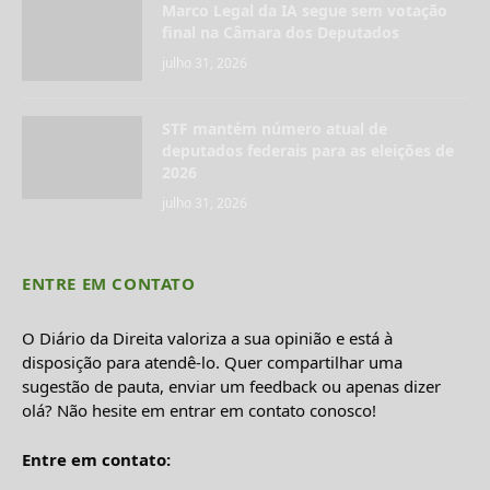
Marco Legal da IA segue sem votação
final na Câmara dos Deputados
julho 31, 2026
STF mantém número atual de
deputados federais para as eleições de
2026
julho 31, 2026
ENTRE EM CONTATO
O Diário da Direita valoriza a sua opinião e está à
disposição para atendê-lo. Quer compartilhar uma
sugestão de pauta, enviar um feedback ou apenas dizer
olá? Não hesite em entrar em contato conosco!
Entre em contato: