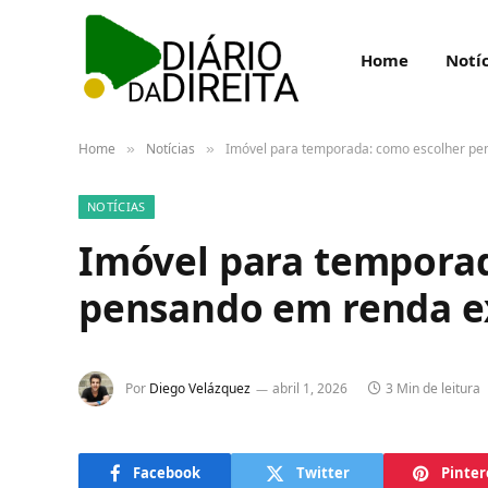
Home
Notíc
Home
Notícias
Imóvel para temporada: como escolher pe
»
»
NOTÍCIAS
Imóvel para tempora
pensando em renda e
Por
Diego Velázquez
abril 1, 2026
3 Min de leitura
Facebook
Twitter
Pinter