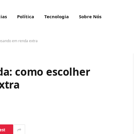
ias
Política
Tecnologia
Sobre Nós
nsando em renda extra
da: como escolher
xtra
est