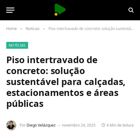
Home
Notícias
Piso intertravado de concreto: solução sustentável para calçadas, estacionamentos e áreas públicas
»
»
NOTÍCIAS
Piso intertravado de
concreto: solução
sustentável para calçadas,
estacionamentos e áreas
públicas
Por
Diego Velázquez
novembro 24, 2025
4 Min de leitura