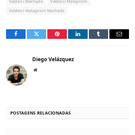
Valderci Machado
Valderci Malagosini
Valderci Malagosini Machado
Facebook
Twitter
Pinterest
LinkedIn
Tumblr
Email
Diego Velázquez
Website
POSTAGENS RELACIONADAS