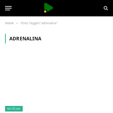
Home
Posts Tagged "adrenalina"
»
ADRENALINA
NOTÍCIAS