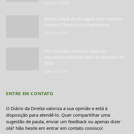
agosto 7, 2026
Marco Legal da IA segue sem votação
final na Câmara dos Deputados
julho 31, 2026
STF mantém número atual de
deputados federais para as eleições de
2026
julho 31, 2026
ENTRE EM CONTATO
O Diário da Direita valoriza a sua opinião e está à
disposição para atendê-lo. Quer compartilhar uma
sugestão de pauta, enviar um feedback ou apenas dizer
olá? Não hesite em entrar em contato conosco!