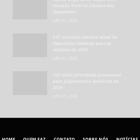
votação final na Câmara dos
Deputados
julho 31, 2026
STF mantém número atual de
deputados federais para as
eleições de 2026
julho 31, 2026
TSE inicia prioridade processual
para julgamentos eleitorais de
2026
julho 31, 2026
HOME
QUEM FAZ
CONTATO
SOBRE NÓS
NOTÍCIAS