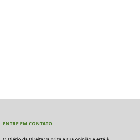
ENTRE EM CONTATO
O Diário da Direita valoriza a sua opinião e está à