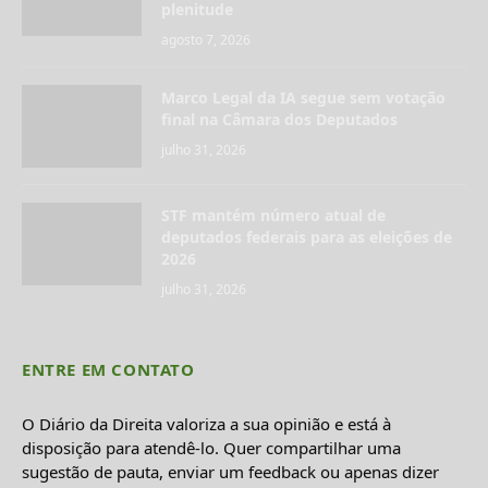
plenitude
agosto 7, 2026
Marco Legal da IA segue sem votação
final na Câmara dos Deputados
julho 31, 2026
STF mantém número atual de
deputados federais para as eleições de
2026
julho 31, 2026
ENTRE EM CONTATO
O Diário da Direita valoriza a sua opinião e está à
disposição para atendê-lo. Quer compartilhar uma
sugestão de pauta, enviar um feedback ou apenas dizer