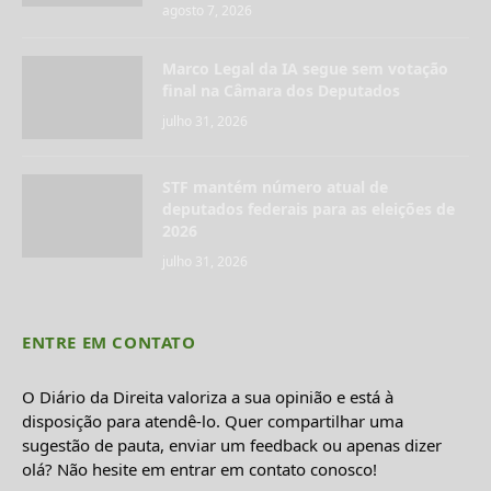
agosto 7, 2026
Marco Legal da IA segue sem votação
final na Câmara dos Deputados
julho 31, 2026
STF mantém número atual de
deputados federais para as eleições de
2026
julho 31, 2026
ENTRE EM CONTATO
O Diário da Direita valoriza a sua opinião e está à
disposição para atendê-lo. Quer compartilhar uma
sugestão de pauta, enviar um feedback ou apenas dizer
olá? Não hesite em entrar em contato conosco!