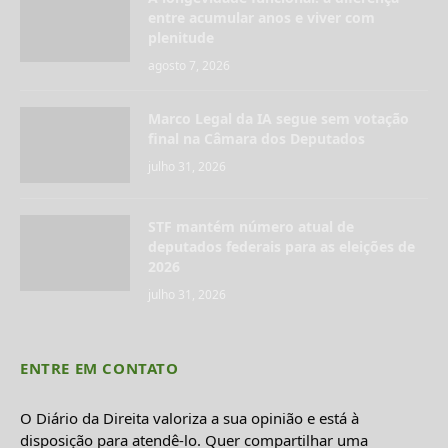
entre acumular anos e viver com
plenitude
agosto 7, 2026
Marco Legal da IA segue sem votação
final na Câmara dos Deputados
julho 31, 2026
STF mantém número atual de
deputados federais para as eleições de
2026
julho 31, 2026
ENTRE EM CONTATO
O Diário da Direita valoriza a sua opinião e está à
disposição para atendê-lo. Quer compartilhar uma