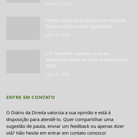
agosto 7, 2026
Marco Legal da IA segue sem votação
final na Câmara dos Deputados
julho 31, 2026
STF mantém número atual de
deputados federais para as eleições de
2026
julho 31, 2026
ENTRE EM CONTATO
O Diário da Direita valoriza a sua opinião e está à
disposição para atendê-lo. Quer compartilhar uma
sugestão de pauta, enviar um feedback ou apenas dizer
olá? Não hesite em entrar em contato conosco!