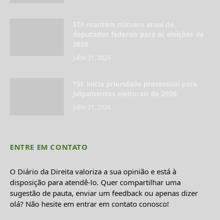
STF mantém número atual de
deputados federais para as eleições de
2026
julho 31, 2026
TSE inicia prioridade processual para
julgamentos eleitorais de 2026
julho 31, 2026
ENTRE EM CONTATO
O Diário da Direita valoriza a sua opinião e está à
disposição para atendê-lo. Quer compartilhar uma
sugestão de pauta, enviar um feedback ou apenas dizer
olá? Não hesite em entrar em contato conosco!