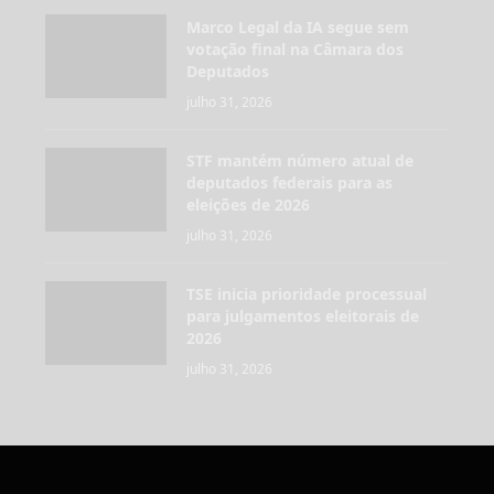
Marco Legal da IA segue sem
votação final na Câmara dos
Deputados
julho 31, 2026
STF mantém número atual de
deputados federais para as
eleições de 2026
julho 31, 2026
TSE inicia prioridade processual
para julgamentos eleitorais de
2026
julho 31, 2026