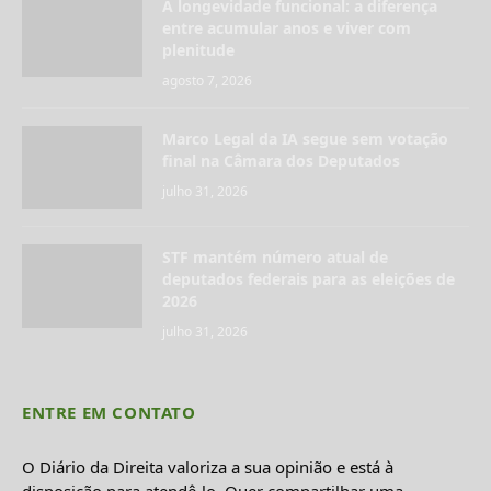
A longevidade funcional: a diferença
entre acumular anos e viver com
plenitude
agosto 7, 2026
Marco Legal da IA segue sem votação
final na Câmara dos Deputados
julho 31, 2026
STF mantém número atual de
deputados federais para as eleições de
2026
julho 31, 2026
ENTRE EM CONTATO
O Diário da Direita valoriza a sua opinião e está à
disposição para atendê-lo. Quer compartilhar uma