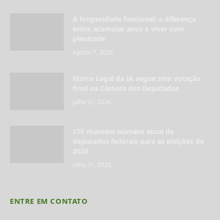
A longevidade funcional: a diferença
entre acumular anos e viver com
plenitude
agosto 7, 2026
Marco Legal da IA segue sem votação
final na Câmara dos Deputados
julho 31, 2026
STF mantém número atual de
deputados federais para as eleições de
2026
julho 31, 2026
ENTRE EM CONTATO