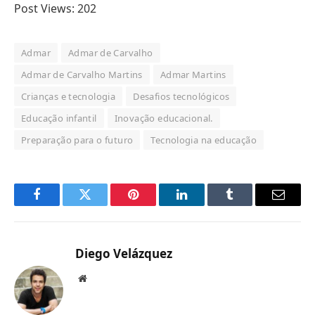
Post Views:
202
Admar
Admar de Carvalho
Admar de Carvalho Martins
Admar Martins
Crianças e tecnologia
Desafios tecnológicos
Educação infantil
Inovação educacional.
Preparação para o futuro
Tecnologia na educação
Facebook
Twitter
Pinterest
LinkedIn
Tumblr
Email
Diego Velázquez
Website