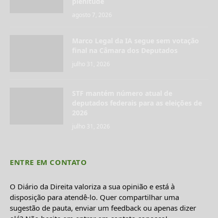
plenitude
agosto 7, 2026
Marco Legal da IA segue sem votação
final na Câmara dos Deputados
julho 31, 2026
STF mantém número atual de
deputados federais para as eleições de
2026
julho 31, 2026
ENTRE EM CONTATO
O Diário da Direita valoriza a sua opinião e está à
disposição para atendê-lo. Quer compartilhar uma
sugestão de pauta, enviar um feedback ou apenas dizer