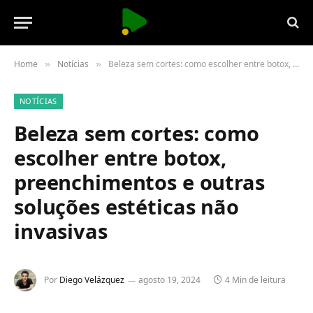
Home
Notícias
Beleza sem cortes: como escolher entre botox, preenchimentos e outras soluções estéticas não invasivas
»
»
NOTÍCIAS
Beleza sem cortes: como
escolher entre botox,
preenchimentos e outras
soluções estéticas não
invasivas
Por
Diego Velázquez
agosto 19, 2024
4 Min de leitura