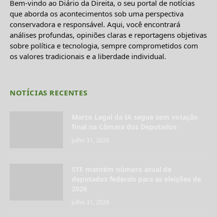
Bem-vindo ao Diário da Direita, o seu portal de notícias
que aborda os acontecimentos sob uma perspectiva
conservadora e responsável. Aqui, você encontrará
análises profundas, opiniões claras e reportagens objetivas
sobre política e tecnologia, sempre comprometidos com
os valores tradicionais e a liberdade individual.
NOTÍCIAS RECENTES
Marco Legal da IA segue sem votação
final na Câmara dos Deputados
julho 31, 2026
STF mantém número atual de
deputados federais para as eleições de
2026
julho 31, 2026