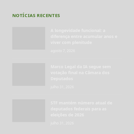
NOTÍCIAS RECENTES
A longevidade funcional: a
diferença entre acumular anos e
viver com plenitude
agosto 7, 2026
Marco Legal da IA segue sem
votação final na Câmara dos
Deputados
julho 31, 2026
STF mantém número atual de
deputados federais para as
eleições de 2026
julho 31, 2026